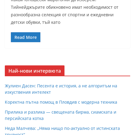
Тийнейджърите обикновено имат необходимост от
разнообразна селекция от спортни и ежедневни
детски обувки, тъй като
Read More
Най-нови интервюта
Жулиен Дасен: Песента е история, а не алгоритъм на
изкуствения интелект
Коректна пътна помощ в Пловдив с модерна техника
Прилика и разлика — свещената бирма, сиамската и
персийската котка
Неда Малчева: „Няма нищо по-актуално от истинската
трудност“