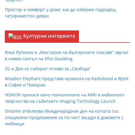
Простор и комфорт у дома: как да изберем подходящ
четириместен диван
Културни интервюта
Янка Рупкина и „Мистерия на българските гласове“ звучат
в новия сингъл на Ellie Goulding
D2 и Део се събират отново за „Свобода“
Wooden Elephant представя музиката на Radiohead и Björk
в София и Поморие
HONOR пренася кино технологиите на ARRI в мобилното
творчество на събитието Imaging Technology Launch
Dreame отбелязва Международния ден на котката със
специални предложения за по-чист въздух в домовете с
любимци