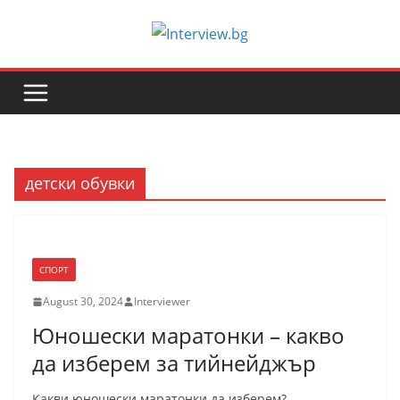
Skip
to
content
детски обувки
СПОРТ
August 30, 2024
Interviewer
Юношески маратонки – какво
да изберем за тийнейджър
Какви юношески маратонки да изберем?