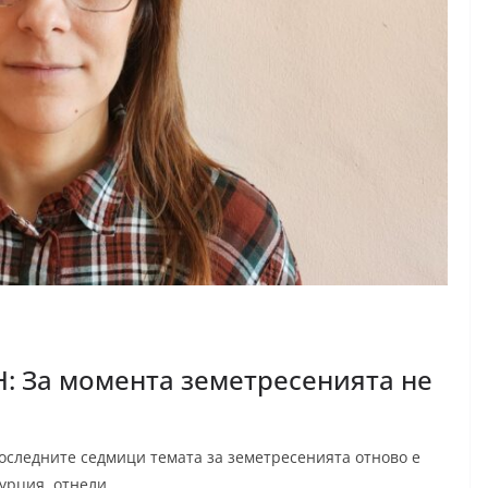
Н: За момента земетресенията не
следните седмици темата за земетресенията отново е
урция, отнели