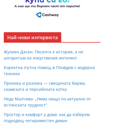
Най-нови интервюта
Жулиен Дасен: Песента е история, а не
алгоритъм на изкуствения интелект
Коректна пътна помощ в Пловдив с модерна
техника
Прилика и разлика — свещената бирма,
сиамската и персийската котка
Неда Малчева: „Няма нищо по-актуално от
истинската трудност“
Простор и комфорт у дома: как да изберем
подходящ четириместен диван