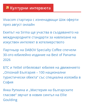
Културни интервюта
Vivacom стартира с изненадващи Шок оферти
през август онлайн
Екипът на Sirma ще участва в създаването на
международните стандарти за навлизане на
изкуствен интелект в хотелиерството
Партньор на DABOV Specialty Coffee спечели
30-ото юбилейно издание на Best of Panama
2026
БТС и Yettel отбелязват юбилея на движението
„Опознай България – 100 национални
туристически обекта“ със специална изложба в
София
Янка Рупкина и „Мистерия на българските
гласове“ звучат в новия сингъл на Ellie
Goulding