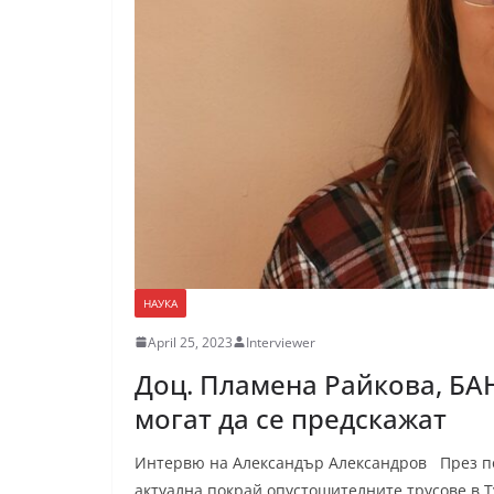
НАУКА
April 25, 2023
Interviewer
Доц. Пламена Райкова, БА
могат да се предскажат
Интервю на Александър Александров През по
актуална покрай опустошителните трусове в Т