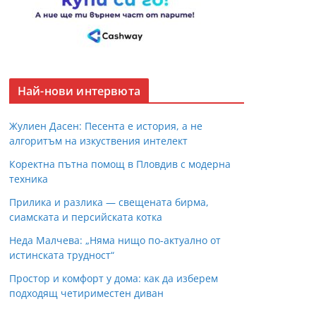
Най-нови интервюта
Жулиен Дасен: Песента е история, а не
алгоритъм на изкуствения интелект
Коректна пътна помощ в Пловдив с модерна
техника
Прилика и разлика — свещената бирма,
сиамската и персийската котка
Неда Малчева: „Няма нищо по-актуално от
истинската трудност“
Простор и комфорт у дома: как да изберем
подходящ четириместен диван