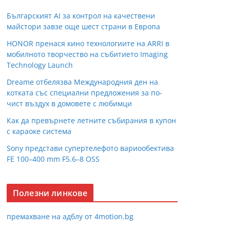
Българският AI за контрол на качествени
майстори завзе още шест страни в Европа
HONOR пренася кино технологиите на ARRI в
мобилното творчество на събитието Imaging
Technology Launch
Dreame отбелязва Международния ден на
котката със специални предложения за по-
чист въздух в домовете с любимци
Как да превърнете летните събирания в купон
с караоке система
Sony представи супертелефото вариообектива
FE 100–400 mm F5.6–8 OSS
Полезни линкове
премахване на адблу от 4motion.bg