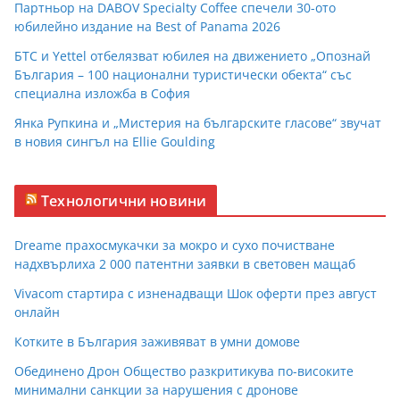
Партньор на DABOV Specialty Coffee спечели 30-ото
юбилейно издание на Best of Panama 2026
БТС и Yettel отбелязват юбилея на движението „Опознай
България – 100 национални туристически обекта“ със
специална изложба в София
Янка Рупкина и „Мистерия на българските гласове“ звучат
в новия сингъл на Ellie Goulding
Технологични новини
Dreame прахосмукачки за мокро и сухо почистване
надхвърлиха 2 000 патентни заявки в световен мащаб
Vivacom стартира с изненадващи Шок оферти през август
онлайн
Котките в България заживяват в умни домове
Обединено Дрон Общество разкритикува по-високите
минимални санкции за нарушения с дронове