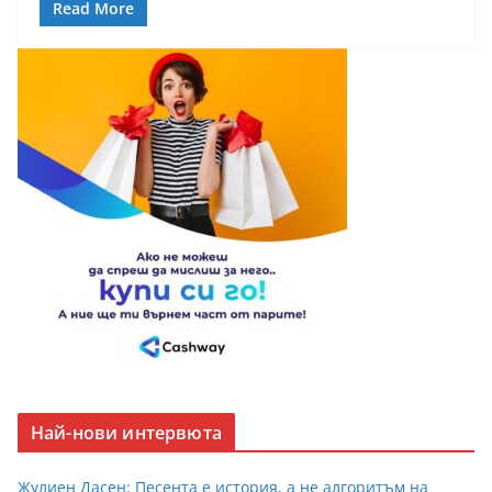
Read More
Най-нови интервюта
Жулиен Дасен: Песента е история, а не алгоритъм на