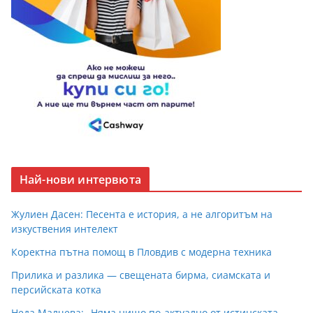
Най-нови интервюта
Жулиен Дасен: Песента е история, а не алгоритъм на
изкуствения интелект
Коректна пътна помощ в Пловдив с модерна техника
Прилика и разлика — свещената бирма, сиамската и
персийската котка
Неда Малчева: „Няма нищо по-актуално от истинската