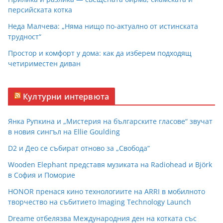
персийската котка
Неда Малчева: „Няма нищо по-актуално от истинската
трудност“
Простор и комфорт у дома: как да изберем подходящ
четириместен диван
Културни интервюта
Янка Рупкина и „Мистерия на българските гласове“ звучат
в новия сингъл на Ellie Goulding
D2 и Део се събират отново за „Свобода“
Wooden Elephant представя музиката на Radiohead и Björk
в София и Поморие
HONOR пренася кино технологиите на ARRI в мобилното
творчество на събитието Imaging Technology Launch
Dreame отбелязва Международния ден на котката със