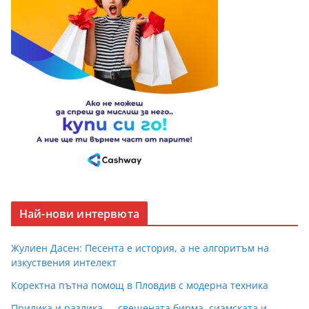
Най-нови интервюта
Жулиен Дасен: Песента е история, а не алгоритъм на
изкуствения интелект
Коректна пътна помощ в Пловдив с модерна техника
Прилика и разлика — свещената бирма, сиамската и