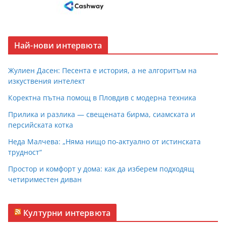
Най-нови интервюта
Жулиен Дасен: Песента е история, а не алгоритъм на
изкуствения интелект
Коректна пътна помощ в Пловдив с модерна техника
Прилика и разлика — свещената бирма, сиамската и
персийската котка
Неда Малчева: „Няма нищо по-актуално от истинската
трудност“
Простор и комфорт у дома: как да изберем подходящ
четириместен диван
Културни интервюта