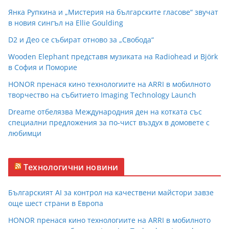
Янка Рупкина и „Мистерия на българските гласове“ звучат
в новия сингъл на Ellie Goulding
D2 и Део се събират отново за „Свобода“
Wooden Elephant представя музиката на Radiohead и Björk
в София и Поморие
HONOR пренася кино технологиите на ARRI в мобилното
творчество на събитието Imaging Technology Launch
Dreame отбелязва Международния ден на котката със
специални предложения за по-чист въздух в домовете с
любимци
Технологични новини
Българският AI за контрол на качествени майстори завзе
още шест страни в Европа
HONOR пренася кино технологиите на ARRI в мобилното