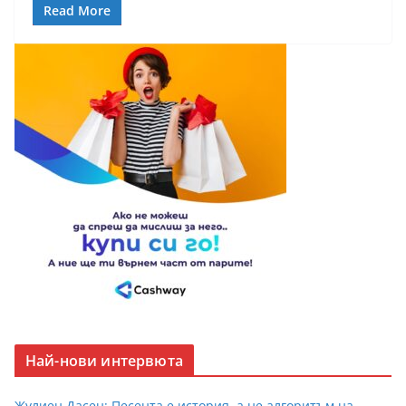
Read More
Най-нови интервюта
Жулиен Дасен: Песента е история, а не алгоритъм на