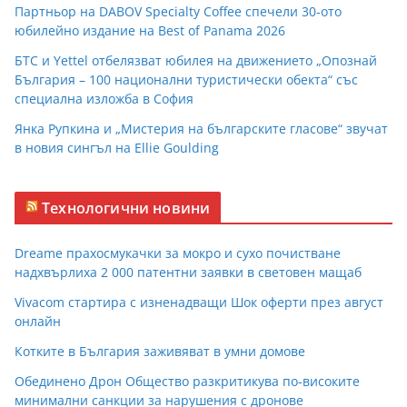
Партньор на DABOV Specialty Coffee спечели 30-ото
юбилейно издание на Best of Panama 2026
БТС и Yettel отбелязват юбилея на движението „Опознай
България – 100 национални туристически обекта“ със
специална изложба в София
Янка Рупкина и „Мистерия на българските гласове“ звучат
в новия сингъл на Ellie Goulding
Технологични новини
Dreame прахосмукачки за мокро и сухо почистване
надхвърлиха 2 000 патентни заявки в световен мащаб
Vivacom стартира с изненадващи Шок оферти през август
онлайн
Котките в България заживяват в умни домове
Обединено Дрон Общество разкритикува по-високите
минимални санкции за нарушения с дронове