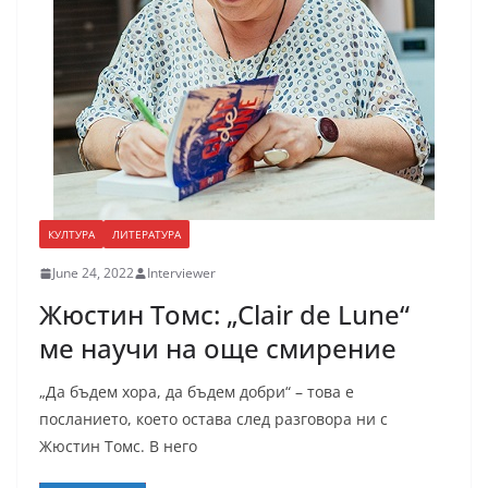
КУЛТУРА
ЛИТЕРАТУРА
June 24, 2022
Interviewer
Жюстин Томс: „Clair de Lune“
ме научи на още смирение
„Да бъдем хора, да бъдем добри“ – това е
посланието, което остава след разговора ни с
Жюстин Томс. В него