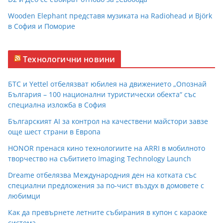
Wooden Elephant представя музиката на Radiohead и Björk
в София и Поморие
Технологични новини
БТС и Yettel отбелязват юбилея на движението „Опознай
България – 100 национални туристически обекта“ със
специална изложба в София
Българският AI за контрол на качествени майстори завзе
още шест страни в Европа
HONOR пренася кино технологиите на ARRI в мобилното
творчество на събитието Imaging Technology Launch
Dreame отбелязва Международния ден на котката със
специални предложения за по-чист въздух в домовете с
любимци
Как да превърнете летните събирания в купон с караоке
система