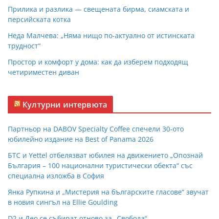
Прилика и разлика — свещената бирма, сиамската и
персийската котка
Неда Малчева: „Няма нищо по-актуално от истинската
трудност“
Простор и комфорт у дома: как да изберем подходящ
четириместен диван
Културни интервюта
Партньор на DABOV Specialty Coffee спечели 30-ото
юбилейно издание на Best of Panama 2026
БТС и Yettel отбелязват юбилея на движението „Опознай
България – 100 национални туристически обекта“ със
специална изложба в София
Янка Рупкина и „Мистерия на българските гласове“ звучат
в новия сингъл на Ellie Goulding
D2 и Део се събират отново за „Свобода“