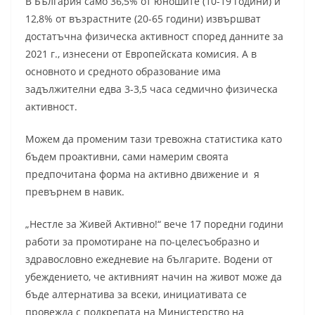
В България само 36,5% от юношите (10-19 години) и
12,8% от възрастните (20-65 години) извършват
достатъчна физическа активност според данните за
2021 г., изнесени от Европейската комисия. А в
основното и средното образование има
задължителни едва 3-3,5 часа седмично физическа
активност.
Можем да променим тази тревожна статистика като
бъдем проактивни, сами намерим своята
предпочитана форма на активно движение и я
превърнем в навик.
„Нестле за Живей Активно!“ вече 17 поредни години
работи за промотиране на по-целесъобразно и
здравословно ежедневие на българите. Водени от
убеждението, че активният начин на живот може да
бъде алтернатива за всеки, инициативата се
провежда с подкрепата на Министерство на