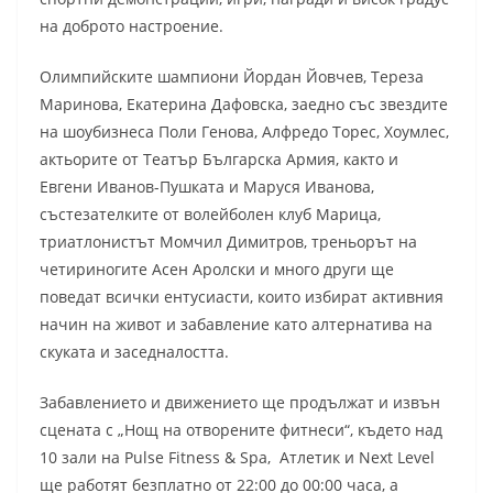
на доброто настроение.
Олимпийските шампиони Йордан Йовчев, Тереза
Маринова, Екатерина Дафовска, заедно със звездите
на шоубизнеса Поли Генова, Алфредо Торес, Хоумлес,
актьорите от Театър Българска Армия, както и
Евгени Иванов-Пушката и Маруся Иванова,
състезателките от волейболен клуб Марица,
триатлонистът Момчил Димитров, треньорът на
четириногите Асен Аролски и много други ще
поведат всички ентусиасти, които избират активния
начин на живот и забавление като алтернатива на
скуката и заседналостта.
Забавлението и движението ще продължат и извън
сцената с „Нощ на отворените фитнеси“, където над
10 зали на Pulse Fitness & Spa, Атлетик и Next Level
ще работят безплатно от 22:00 до 00:00 часа, а