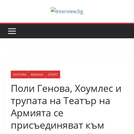
Skip
to
content
КУЛТУРА
МУЗИКА
СПОРТ
Поли Генова, Хоумлес и
трупата на Театър на
Армията се
присъединяват към