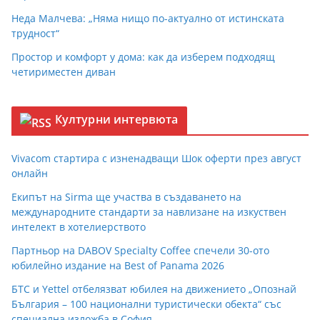
Неда Малчева: „Няма нищо по-актуално от истинската
трудност“
Простор и комфорт у дома: как да изберем подходящ
четириместен диван
Културни интервюта
Vivacom стартира с изненадващи Шок оферти през август
онлайн
Екипът на Sirma ще участва в създаването на
международните стандарти за навлизане на изкуствен
интелект в хотелиерството
Партньор на DABOV Specialty Coffee спечели 30-ото
юбилейно издание на Best of Panama 2026
БТС и Yettel отбелязват юбилея на движението „Опознай
България – 100 национални туристически обекта“ със
специална изложба в София