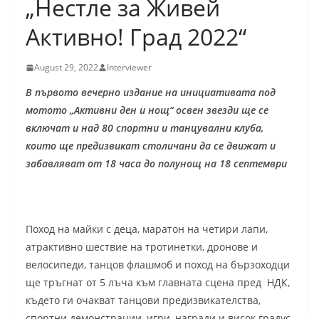
„Нестле за Живей
Активно! Град 2022“
August 29, 2022
Interviewer
В първото вечерно издание на инициативата под
мотото „Активни ден и нощ“ освен звезди ще се
включат и над 80 спортни и танцувални клуба,
които ще предизвикат столичани да се движат и
забавляват от 18 часа до полунощ на 18 септември
Поход на майки с деца, маратон на четири лапи,
атрактивно шествие на тротинетки, дронове и
велосипеди, танцов флашмоб и поход на бързоходци
ще тръгнат от 5 лъча към главната сцена пред НДК,
където ги очакват танцови предизвикателства,
спортни демонстрации, игри, награди и висок градус