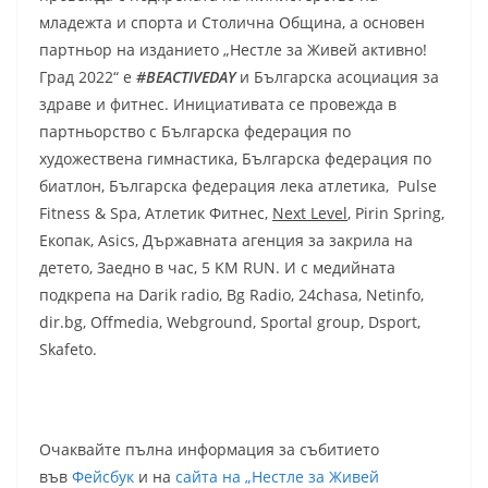
младежта и спорта и Столична Община, а основен
партньор на изданието „Нестле за Живей активно!
Град 2022“ е
#BEACTIVEDAY
и Българска асоциация за
здраве и фитнес. Инициативата се провежда в
партньорство с Българска федерация по
художествена гимнастика, Българска федерация по
биатлон, Българска федерация лека атлетика, Pulse
Fitness & Spa, Атлетик Фитнес,
Next Level
, Pirin Spring,
Екопак, Asics, Държавната агенция за закрила на
детето, Заедно в час, 5 KM RUN. И с медийната
подкрепа на Darik radio, Bg Radio, 24chasa, Netinfo,
dir.bg, Offmedia, Webground, Sportal group, Dsport,
Skafeto​.
Очаквайте пълна информация за събитието
във
Фейсбук
и на
сайта на „Нестле за Живей