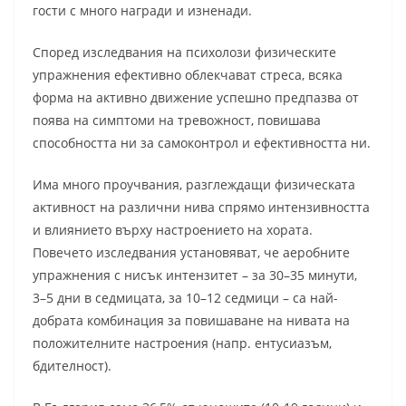
гости с много награди и изненади.
Според изследвания на психолози физическите
упражнения ефективно облекчават стреса, всяка
форма на активно движение успешно предпазва от
поява на симптоми на тревожност, повишава
способността ни за самоконтрол и ефективността ни.
Има много проучвания, разглеждащи физическата
активност на различни нива спрямо интензивността
и влиянието върху настроението на хората.
Повечето изследвания установяват, че аеробните
упражнения с нисък интензитет – за 30–35 минути,
3–5 дни в седмицата, за 10–12 седмици – са най-
добрата комбинация за повишаване на нивата на
положителните настроения (напр. ентусиазъм,
бдителност).