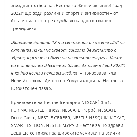
звездният отбор на „Нестле за Живей активно! Град
2022!“ ще води различни спортни активности – от
йога и пилатес, през зумба до кардио и силови
тренировки.
„
Запазете датата 18-ти септември и кажете „Да“ на
активния начин на живот, защото движението е
здраве, щастие и обмен на позитивна енергия. Каним
ви в отбора на „Нестле за Живей Активно! Град 2022“,
в който всички печелим заедно
!“ – призовава г-жа
Нели Ангелова, Директор Комуникации на Нестле за
Югоизточен пазар.
Брандовете на Нестле България NESCAFÉ 3in1,
PURINA, NESTLÉ Fitness, NESCAFÉ Frappé, NESCAFÉ
Dolce Gusto, NESTLÉ GERBER, NESTLÉ NESQUIK, KITKAT,
SMARTIES, LION, NESTLÉ МУРА и Нестле за По-здрави
деца ще се грижат за широките усмивки на всички