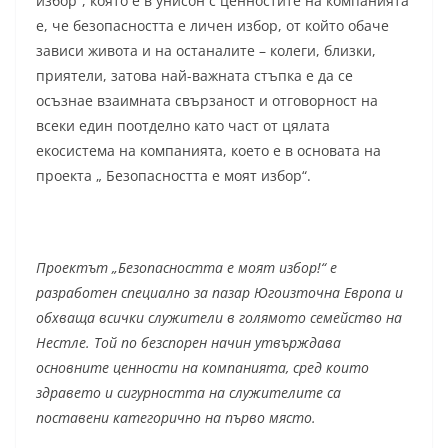
избор“, която е в унисон с ценностите на компанията
е, че безопасността е личен избор, от който обаче
зависи живота и на останалите – колеги, близки,
приятели, затова най-важната стъпка е да се
осъзнае взаимната свързаност и отговорност на
всеки един поотделно като част от цялата
екосистема на компанията, което е в основата на
проекта „ Безопасността е моят избор“.
Проектът „Безопасността е моят избор!“ е
разработен специално за пазар Югоизточна Европа и
обхваща всички служители в голямото семейство на
Нестле. Той по безспорен начин утвърждава
основните ценности на компанията, сред които
здравето и сигурността на служителите са
поставени категорично на първо място.