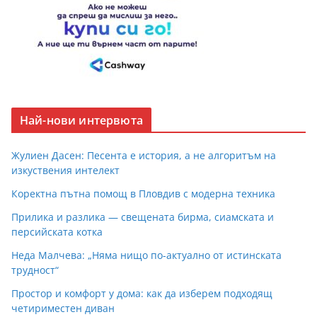
Най-нови интервюта
Жулиен Дасен: Песента е история, а не алгоритъм на
изкуствения интелект
Коректна пътна помощ в Пловдив с модерна техника
Прилика и разлика — свещената бирма, сиамската и
персийската котка
Неда Малчева: „Няма нищо по-актуално от истинската
трудност“
Простор и комфорт у дома: как да изберем подходящ
четириместен диван