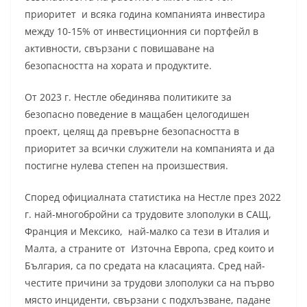
приоритет и всяка година компанията инвестира
между 10-15% от инвестиционния си портфейл в
активности, свързани с повишаване на
безопасността на хората и продуктите.
От 2023 г. Нестле обединява политиките за
безопасно поведение в мащабен целогодишен
проект, целящ да превърне безопасността в
приоритет за всички служители на компанията и да
постигне нулева степен на произшествия.
Според официалната статистика на Нестле през 2022
г. най-многобройни са трудовите злополуки в САЩ,
Франция и Мексико, най-малко са тези в Италия и
Малта, а страните от Източна Европа, сред които и
България, са по средата на класацията. Сред най-
честите причини за трудови злополуки са на първо
място инциденти, свързани с подхлъзване, падане