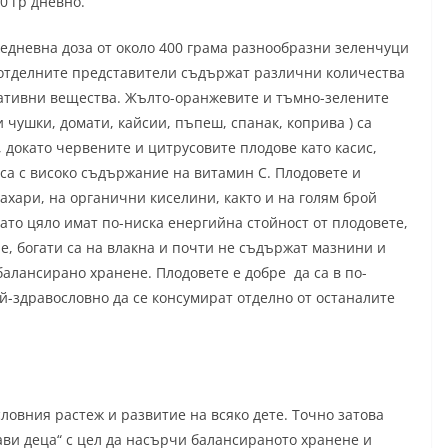
0 гр дневно.
едневна доза от около 400 грама разнообразни зеленчуци
 отделните представители съдържат различни количества
кативни вещества. Жълто-оранжевите и тъмно-зелените
 чушки, домати, кайсии, пъпеш, спанак, коприва ) са
 докато червените и цитрусовите плодове като касис,
са с високо съдържание на витамин С. Плодовете и
ахари, на органични киселини, както и на голям брой
ато цяло имат по-ниска енергийна стойност от плодовете,
ие, богати са на влакна и почти не съдържат мазнини и
балансирано хранене. Плодовете е добре да са в по-
й-здравословно да се консумират отделно от останалите
овния растеж и развитие на всяко дете. Точно затова
ави деца“ с цел да насърчи балансираното хранене и