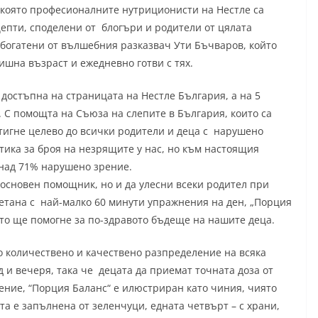
в която професионалните нутриционисти на Нестле са
епти, споделени от блогъри и родители от цялата
обогатени от вълшебния разказвач Ути Бъчваров, който
ишна възраст и ежедневно готви с тях.
 достъпна на страницата на Нестле България, а на 5
. С помощта на Съюза на слепите в България, които са
тигне целево до всички родители и деца с нарушено
тика за броя на незрящите у нас, но към настоящия
 над 71% нарушено зрение.
 основен помощник, но и да улесни всеки родител при
етана с най-малко 60 минути упражнения на ден, „Порция
йто ще помогне за по-здравото бъдеще на нашите деца.
 количествено и качествено разпределение на всяка
 и вечеря, така че децата да приемат точната доза от
ение, “Порция Баланс“ е илюстриран като чиния, чиято
та е запълнена от зеленчуци, едната четвърт – с храни,