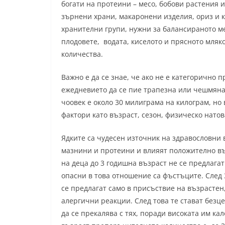
богати на протеини – месо, бобови растения и
зърнени храни, макаронени изделия, ориз и 
хранителни групи, нужни за балансираното ме
плодовете, водата, киселото и прясното мляк
количества.
Важно е да се знае, че ако не е категорично 
ежедневието да се пие трапезна или чешмяна
чоовек е около 30 милиграма на килограм, но
фактори като възраст, сезон, физическо натов
Ядките са чудесен източник на здравословни 
мазнини и протеини и влияят положително вър
на деца до 3 годишна възраст не се предлагат
опасни в това отношение са фъстъците. След 3
се предлагат само в присъствие на възрастен,
алергични реакции. След това те стават безц
да се прекалява с тях, поради високата им к