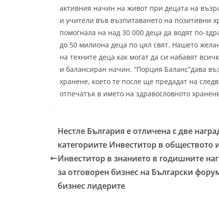
активния начин на живот при децата на възра
и учители във възпитаването на позитивни х
помогнала на над 30 000 деца да водят по-здр
до 50 милиона деца по цял свят. Нашето жела
на техните деца как могат да си набавят вси
и балансиран начин. “Порция Баланс“дава въ
хранене, което те после ще предадат на след
отпечатък в името на здравословното хранене
Нестле България е отличена с две награ
категориите Инвеститор в обществото 
Инвеститор в знанието в годишните на
за отговорен бизнес на Български фору
бизнес лидерите