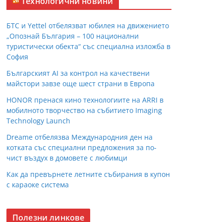
Технологични новини
БТС и Yettel отбелязват юбилея на движението
„Опознай България – 100 национални
туристически обекта“ със специална изложба в
София
Българският AI за контрол на качествени
майстори завзе още шест страни в Европа
HONOR пренася кино технологиите на ARRI в
мобилното творчество на събитието Imaging
Technology Launch
Dreame отбелязва Международния ден на
котката със специални предложения за по-
чист въздух в домовете с любимци
Как да превърнете летните събирания в купон
с караоке система
Полезни линкове