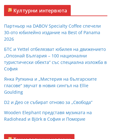
Културни интервюта
Партньор на DABOV Specialty Coffee спечели
30-ото юбилейно издание на Best of Panama
2026
БТС и Yettel отбелязват юбилея на движението
„Опознай България – 100 национални
туристически обекта“ със специална изложба в
София
Янка Рупкина и „Мистерия на българските
гласове“ звучат в новия сингъл на Ellie
Goulding
D2 и Део се събират отново за „Свобода“
Wooden Elephant представя музиката на
Radiohead и Björk в София и Поморие