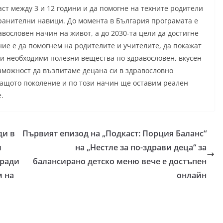
ст между 3 и 12 години и да помогне на техните родители
ранителни навици. До момента в България програмата е
авословен начин на живот, а до 2030-та цели да достигне
ние е да помогнем на родителите и учителите, да покажат
чки необходими полезни вещества по здравословен, вкусен
зможност да възпитаме децана си в здравословно
ващото поколение и по този начин ще оставим реален
.
ди в
Първият епизод на „Подкаст: Порция Баланс“
и
на „Нестле за по-здрави деца“ за
гради
балансирано детско меню вече е достъпен
м на
онлайн