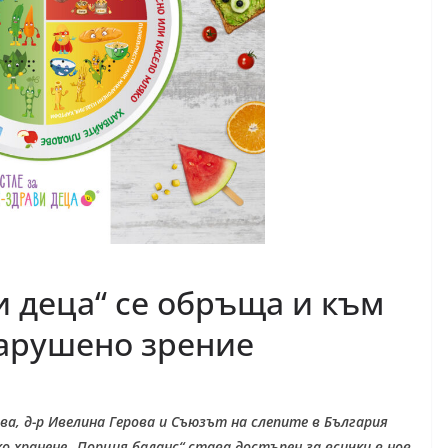
и деца“ се обръща и към
нарушено зрение
ва, д-р Ивелина Герова и Съюзът на слепите в България
о хранене „Порция баланс“ става достъпен за всички в нов