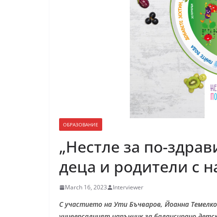
ОБРАЗОВАНИЕ
„Нестле за по-здрав
деца и родители с 
March 16, 2023
Interviewer
С участието на Ути Бъчваров, Йоанна Темелко
универсалният наръчник за балансирано детск