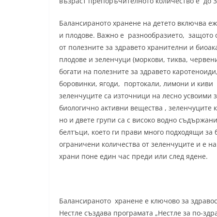
възраст препоръчителното количество е до 3
Балансираното хранене на детето включва еж
и плодове. Важно е разнообразието, защото
от полезните за здравето хранителни и биоа
плодове и зеленчуци (моркови, тиква, червени
богати на полезните за здравето каротеноиди,
боровинки, ягоди, портокали, лимони и киви 
зеленчуците са източници на лесно усвоими з
биологично активни вещества , зеленчуците к
но и двете групи са с високо водно съдържан
белтъци, което ги прави много подходящи за 
ограничени количества от зеленчуците и е на
храни поне един час преди или след ядене.
Балансираното хранене е ключово за здравосл
Нестле създава програмата „Нестле за по-здр