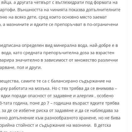
 яйца, а другата четвърт с въглехидрати под формата на
картофи. Външността на чинията показва допълнителните
ню на всяко дете, сред които основно място заемат
о, а мазнините и ядките се препоръчват в по-ограничени
предписана определен вид минерална вода, най-добре е в
 вода, като средната препоръчителна доза за взрастен
 варира значително в зависимост от множество различни
арване, пол и други.
вещества, самите те са с балансирано съдържание на
ху работата на мозъка. Но с тях трябва да се внимава –
 ядки поради опасност от задавяне и алергия , особено
-тата година, поне до 7 – годишна възраст ядките трябва
 за де се избегне риска от задавяне и да се наблюдава за
енно допълнение към разнообразното хранене, но не бива
алорийна стойност и съдържание на мазнини. В детска