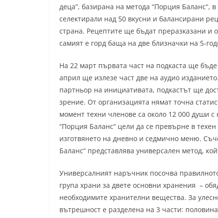
деца”, базирана на метода “Порция Баланс“, 
селектирали над 50 вкусни и балансирани рец
страна. Рецептите ще бъдат преразказани и 
самият е горд баща на две близначки на 5-год
На 22 март първата част на подкаста ще бъде
април ще излезе част две на аудио изданието
партньор на инициативата, подкастът ще дос
зрение. От организацията нямат точна статис
момент техни членове са около 12 000 души с
“Порция Баланс“ цели да се превърне в техен
изготвянето на дневно и седмично меню. Съч
Баланс“ представлява универсален метод, ко
Универсалният наръчник посочва правилното
група храни за двете основни хранения – обяд
необходимите хранителни вещества. За улесн
вътрешност е разделена на 3 части: половина