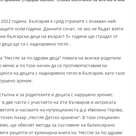
 2022 година България е сред страните с очакван най-
ащите осем години. Данните сочат, че ако не бъдат взети
ки български деца на възраст 5+ години ще страдат от
0 деца ще са с наднормено тегло .
 “Нестле за по-здрави деца” помага на всички родители
о меню и по този начин да се противопоставим на
ента на децата с наднормено тегло в България, като тази
арушено зрение.
стъпна и за родителите и децата с нарушено зрение,
 в две части с участието на Ути Бъчваров и актрисата
ветите и насоките на нутрициониста д-р Ивелина Герова,
чен пазар „Нестле Детско хранене“. В този специален
емо, ще обяснят метода за съставяне на балансирано
ите рецепти от кулинарна книга на “Нестле за по-здрави