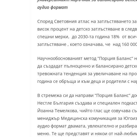
аудио формат
Според Световния атлас на затлъстяването за
висок процент на детско затлъстяване в следв
спешни мерки, до 2030-та година 18% от всич
затлъстяване , което означава, че над 160 00
Научнообоснованият метод “Порция Баланс“ на
да създадат пълноценно и балансирано детск
тревожната тенденция за увеличаване на проц
година се обръща и към деца и родители с н
В стремежа си да направи “Порция Баланс“ до
Нестле България създава и специален подкаст
Йоанна Темелкова, чийто глас ще озвучава съ
мениджър Медицинска комуникация за Югоизто
аудио формат двамата, увлекателно и разбира
меню. Те ще представят и някои от най-любим