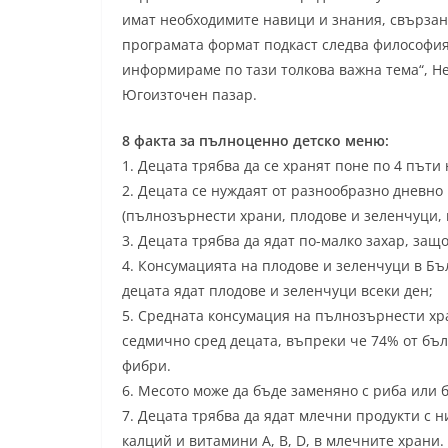
имат необходимите навици и знания, свързан
програмата формат подкаст следва философия
информираме по тази толкова важна тема“, Н
Югоизточен пазар.
8 факта за пълноценно детско меню:
1. Децата трябва да се хранят поне по 4 пъти 
2. Децата се нуждаят от разнообразно дневно
(пълнозърнести храни, плодове и зеленчуци, 
3. Децата трябва да ядат по-малко захар, защ
4. Консумацията на плодове и зеленчуци в Бъ
децата ядат плодове и зеленчуци всеки ден;
5. Средната консумация на пълнозърнести хра
седмично сред децата, въпреки че 74% от бъл
фибри.
6. Месото може да бъде заменяно с риба или 
7. Децата трябва да ядат млечни продукти с 
калций и витамини А, B, D, в млечните храни.