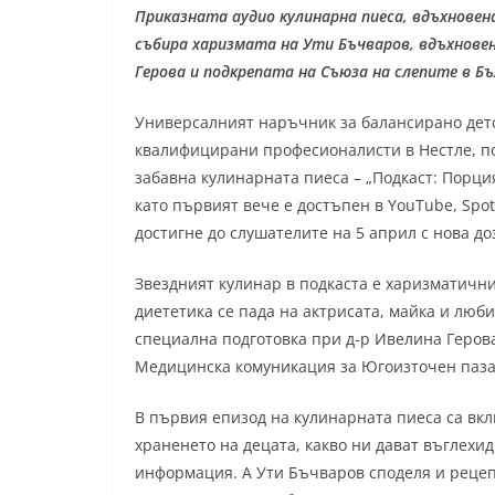
Приказната аудио кулинарна пиеса, вдъхновена
събира харизмата на Ути Бъчваров, вдъхновен
Герова и подкрепата на Съюза на слепите в Бъ
Универсалният наръчник за балансирано детс
квалифицирани професионалисти в Нестле, по
забавна кулинарната пиеса – „Подкаст: Порци
като първият вече е достъпен в YouTube, Spot
достигне до слушателите на 5 април с нова д
Звездният кулинар в подкаста е харизматични
диететика се пада на актрисата, майка и люб
специална подготовка при д-р Ивелина Геров
Медицинска комуникация за Югоизточен пазар
В първия епизод на кулинарната пиеса са вк
храненето на децата, какво ни дават въглехид
информация. А Ути Бъчваров споделя и рецеп