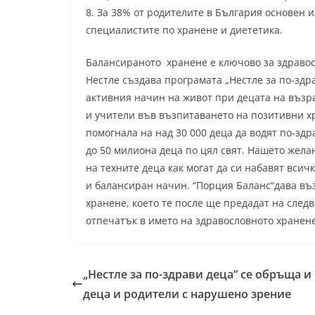
8. За 38% от родителите в България основен 
специалистите по хранене и диететика.
Балансираното хранене е ключово за здравосл
Нестле създава програмата „Нестле за по-здр
активния начин на живот при децата на възра
и учители във възпитаването на позитивни х
помогнала на над 30 000 деца да водят по-здр
до 50 милиона деца по цял свят. Нашето жела
на техните деца как могат да си набавят вси
и балансиран начин. “Порция Баланс“дава въ
хранене, което те после ще предадат на след
отпечатък в името на здравословното хранене
„Нестле за по-здрави деца“ се обръща и
деца и родители с нарушено зрение