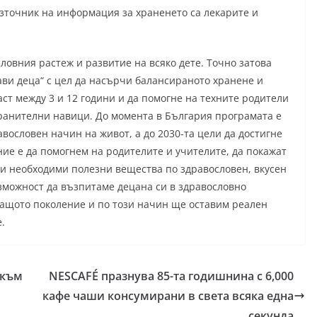
източник на информация за храненето са лекарите и
овния растеж и развитие на всяко дете. Точно затова
ави деца“ с цел да насърчи балансираното хранене и
ст между 3 и 12 години и да помогне на техните родители
ранителни навици. До момента в България програмата е
авословен начин на живот, а до 2030-та цели да достигне
ние е да помогнем на родителите и учителите, да покажат
чки необходими полезни вещества по здравословен, вкусен
зможност да възпитаме децана си в здравословно
ващото поколение и по този начин ще оставим реален
.
 към
NESCAFÉ празнува 85-та годишнина с 6,000
кафе чаши консумирани в света всяка една
секунда