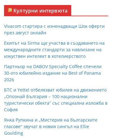
Културни интервюта
Vivacom стартира с изненадващи Шок оферти
през август онлайн
Екипът на Sirma ще участва в създаването на
международните стандарти за навлизане на
изкуствен интелект в хотелиерството
Партньор на DABOV Specialty Coffee спечели
30-ото юбилейно издание на Best of Panama
2026
БТС и Yettel отбелязват юбилея на движението
„Опознай България – 100 национални
туристически обекта“ със специална изложба в
София
Янка Рупкина и „Мистерия на българските
гласове“ звучат в новия сингъл на Ellie
Goulding