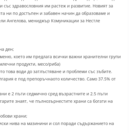
и със здравословния им растеж и развитие. Новият за
та ни по достъпен и забавен начин да образоваме и
ели Ангелова, мениджър Комуникации за Нестле
на ден;
 меню, което им предлага всички важни хранителни групи
млечни продукти, месо/риба)
ото това води до затлъстяване и проблеми със зъбите.
лгария е под препоръчнаото количество. Само 37.5% от
ни е 2 пъти седмично сред възрастните и 2.5 пъти
гарите знаят, че пълнозърнестите храни са богати на
бобови храни;
ниски нива на мазинини и сол поради съдържанието на