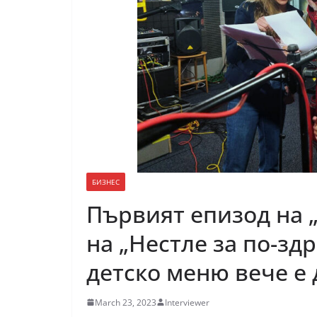
БИЗНЕС
Първият епизод на 
на „Нестле за по-зд
детско меню вече е
March 23, 2023
Interviewer