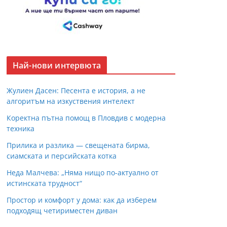
Най-нови интервюта
Жулиен Дасен: Песента е история, а не
алгоритъм на изкуствения интелект
Коректна пътна помощ в Пловдив с модерна
техника
Прилика и разлика — свещената бирма,
сиамската и персийската котка
Неда Малчева: „Няма нищо по-актуално от
истинската трудност“
Простор и комфорт у дома: как да изберем
подходящ четириместен диван