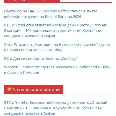
Партньор на DABOV Specialty Coffee спечели 30-ото
юбилейно издание на Best of Panama 2026
БТС и Yettel отбелязват юбилея на движението „Опознай
България – 100 национални туристически обекта“ със
специална изложба в София
Янка Рупкина и „Мистерия на българските гласове“ звучат
в новия сингъл на Ellie Goulding
D2 и Део се събират отново за „Свобода“
Wooden Elephant представя музиката на Radiohead и Björk
в София и Поморие
Технологични новини
БТС и Yettel отбелязват юбилея на движението „Опознай
България – 100 национални туристически обекта“ със
специална изложба в София