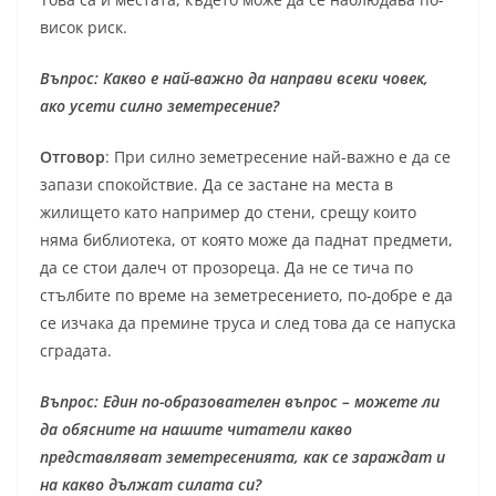
висок риск.
Въпрос: Какво е най-важно да направи всеки човек,
ако усети силно земетресение?
Отговор
: При силно земетресение най-важно е да се
запази спокойствие. Да се застане на места в
жилището като например до стени, срещу които
няма библиотека, от която може да паднат предмети,
да се стои далеч от прозореца. Да не се тича по
стълбите по време на земетресението, по-добре е да
се изчака да премине труса и след това да се напуска
сградата.
Въпрос: Един по-образователен въпрос – можете ли
да обясните на нашите читатели какво
представляват земетресенията, как се зараждат и
на какво дължат силата си?