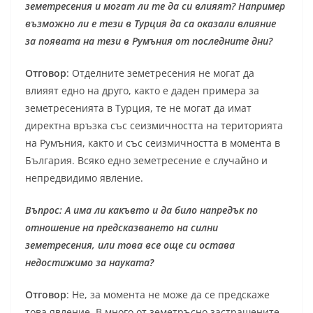
земетресения и могат ли те да си влияят? Например
възможно ли е тези в Турция да са оказали влияние
за появата на тези в Румъния от последните дни?
Отговор
: Отделните земетресения не могат да
влияят едно на друго, както е даден примера за
земетресенията в Турция, те не могат да имат
директна връзка със сеизмичността на територията
на Румъния, както и със сеизмичността в момента в
България. Всяко едно земетресение е случайно и
непредвидимо явление.
Въпрос: А има ли какъвто и да било напредък по
отношение на предсказването на силни
земетресения, или това все още си остава
недостижимо за науката?
Отговор
: Не, за момента не може да се предскаже
това явление. В много от земетръсно застрашените