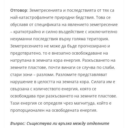
Отговор
: Земетресенията и последствията от тях са
най-катастрофалните природни бедствия. Това се
обуславя от спецификата на явлението земетресение
– краткотрайно и силно въздействие с изключително
нехуманни последствия върху голяма територия.
Земетресението не може да бъде прогнозирано и
предотвратено, то е внезапно освобождаване на
натрупана в земната кора енергия. Разкъсването на
земните пластове, почти винаги се случва по слаби,
стари зони – разломи. Разломите представляват
нарушение в целостта на земната кора. Силата им е
свързана с количеството енергия, която се
освобождава при разкъсването на земните пластове.
Тази енергия се определя чрез магнитуда, който е
пропорционален на освободената енергия.
Въпрос: Съществува ли връзка между отделните