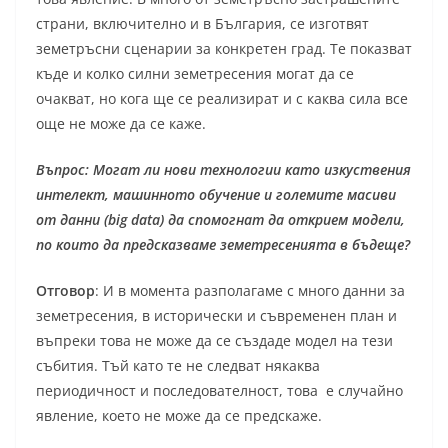
страни, включително и в България, се изготвят
земетръсни сценарии за конкретен град. Те показват
къде и колко силни земетресения могат да се
очакват, но кога ще се реализират и с каква сила все
още не може да се каже.
Въпрос: Могат ли нови технологии като изкуствения
интелект, машинното обучение и големите масиви
от данни (big data) да спомогнат да открием модели,
по които да предсказваме земетресенията в бъдеще?
Отговор
: И в момента разполагаме с много данни за
земетресения, в исторически и съвременен план и
въпреки това не може да се създаде модел на тези
събития. Тъй като те не следват някаква
периодичност и последователност, това е случайно
явление, което не може да се предскаже.