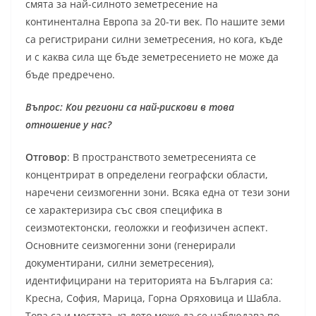
смята за най-силното земетресение на
континентална Европа за 20-ти век. По нашите земи
са регистрирани силни земетресения, но кога, къде
и с каква сила ще бъде земетресението не може да
бъде предречено.
Въпрос: Кои региони са най-рискови в това
отношение у нас?
Отговор
: В пространството земетресенията се
концентрират в определени географски области,
наречени сеизмогенни зони. Всяка една от тези зони
се характеризира със своя специфика в
сеизмотектонски, геоложки и геофизичен аспект.
Основните сеизмогенни зони (генерирали
документирани, силни земетресения),
идентифицирани на територията на България са:
Кресна, София, Марица, Горна Оряховица и Шабла.
Това са и местата, където може да се наблюдава по-