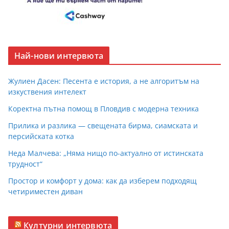
Най-нови интервюта
Жулиен Дасен: Песента е история, а не алгоритъм на
изкуствения интелект
Коректна пътна помощ в Пловдив с модерна техника
Прилика и разлика — свещената бирма, сиамската и
персийската котка
Неда Малчева: „Няма нищо по-актуално от истинската
трудност“
Простор и комфорт у дома: как да изберем подходящ
четириместен диван
Културни интервюта