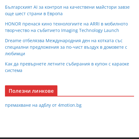
Българският AI за контрол на качествени майстори завзе
още шест страни в Европа
HONOR пренася кино технологиите на ARRI в мобилното
творчество на събитието Imaging Technology Launch
Dreame отбелязва Международния ден на котката със
специални предложения за по-чист въздух в домовете с
любимци
Как да превърнете летните събирания в купон с караоке
система
Полезни линкове
премахване на адблу от 4motion.bg