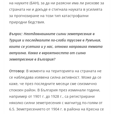
на науките (БАН), за да ни разясни има ли рискове за
страната ни и докъде е стигнала науката в усилията
за прогнозиране на този тип катастрофални
природни бедствия.
Въпрос: Неотдавнашните силни земетресения в
Турция и последвалите по-слаби трусове в Румъния,
които се усетиха и у нас, отново направиха темата
актуална. Каква е вероятността от силно
земетресение в България?
Отговор
: В момента на територията на страната не
се наблюдава изявена силна активност. Може да се
каже, че през последните месеци сме сеизмично
спокоен район. В България през изминали години,
например от 1901 г. до 1928 г., са регистрирани
няколко силни земетресения с магнитуд по-голям от
6.5. Земетресението от 1904 г. в района на Кресна се