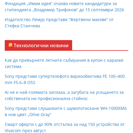
Фондация „Имам идея“ очаква новите кандидатури за
стипендията „Владимир Трифонов“ до 15 септември 2026
Издателство Лемур представя “Жертвени макове“ от
Стефка Станчева
Технологични новини
Как да превърнете летните събирания в купон с караоке
система
Sony представи супертелефото вариообектива FE 100–400
mm F5.6–8 OSS
AI не е най-голямата заплаха, а загубата на усещането за
собствената ни професионална стойнос
Sony представи слушалките с шумопотискане WH-1000XM6
в нов цвят „Olive Gray“
Смарт оферти с до 90% отстъпка за над 150 устройства от
Vivacom през август