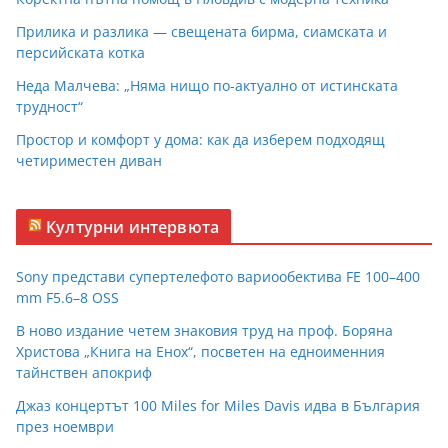
Прилика и разлика — свещената бирма, сиамската и
персийската котка
Неда Малчева: „Няма нищо по-актуално от истинската
трудност“
Простор и комфорт у дома: как да изберем подходящ
четириместен диван
Културни интервюта
Sony представи супертелефото вариообектива FE 100–400
mm F5.6–8 OSS
В ново издание четем знаковия труд на проф. Боряна
Христова „Книга на Енох“, посветен на едноименния
тайнствен апокриф
Джаз концертът 100 Miles for Miles Davis идва в България
през ноември