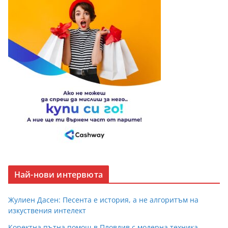
Най-нови интервюта
Жулиен Дасен: Песента е история, а не алгоритъм на
изкуствения интелект
Коректна пътна помощ в Пловдив с модерна техника