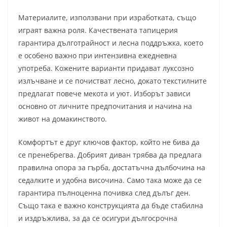
Материалите, използвани при изработката, също
играят важна роля. Качествената тапицерия
гарантира дълготрайност и лесна поддръжка, което
е особено важно при интензивна ежедневна
употреба. Кожените варианти придават луксозно
излъчване и се почистват лесно, докато текстилните
предлагат повече мекота и уют. Изборът зависи
основно от личните предпочитания и начина на
живот на домакинството.
Комфортът е друг ключов фактор, който не бива да
се пренебрегва. Добрият диван трябва да предлага
правилна опора за гърба, достатъчна дълбочина на
седалките и удобна височина. Само така може да се
гарантира пълноценна почивка след дълъг ден.
Също така е важно конструкцията да бъде стабилна
и издръжлива, за да се осигури дългосрочна