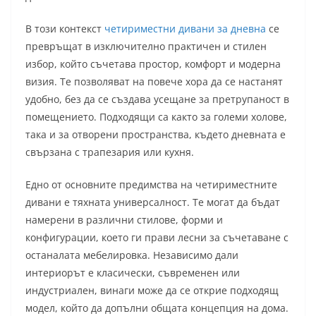
В този контекст
четириместни дивани за дневна
се
превръщат в изключително практичен и стилен
избор, който съчетава простор, комфорт и модерна
визия. Те позволяват на повече хора да се настанят
удобно, без да се създава усещане за претрупаност в
помещението. Подходящи са както за големи холове,
така и за отворени пространства, където дневната е
свързана с трапезария или кухня.
Едно от основните предимства на четириместните
дивани е тяхната универсалност. Те могат да бъдат
намерени в различни стилове, форми и
конфигурации, което ги прави лесни за съчетаване с
останалата мебелировка. Независимо дали
интериорът е класически, съвременен или
индустриален, винаги може да се открие подходящ
модел, който да допълни общата концепция на дома.